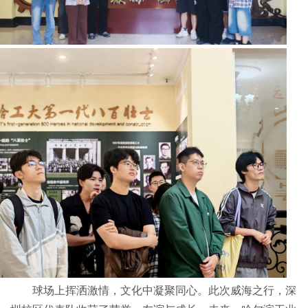
球场上挥洒激情，文化中凝聚同心。此次威海之行，深