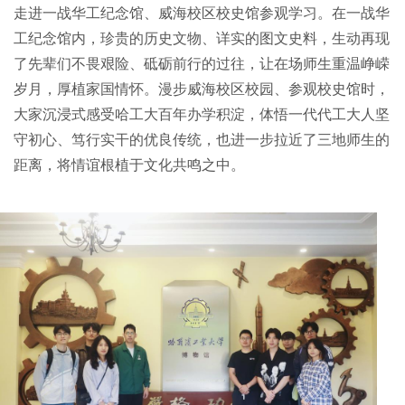
走进一战华工纪念馆、威海校区校史馆参观学习。在一战华
工纪念馆内，珍贵的历史文物、详实的图文史料，生动再现
了先辈们不畏艰险、砥砺前行的过往，让在场师生重温峥嵘
岁月，厚植家国情怀。漫步威海校区校园、参观校史馆时，
大家沉浸式感受哈工大百年办学积淀，体悟一代代工大人坚
守初心、笃行实干的优良传统，也进一步拉近了三地师生的
距离，将情谊根植于文化共鸣之中。