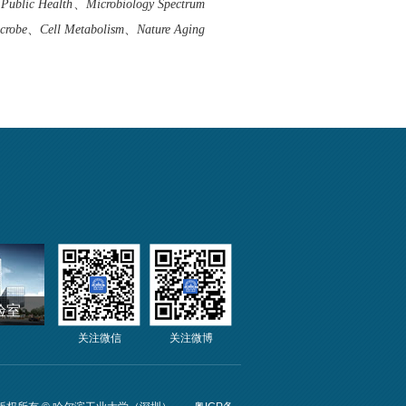
 Public Health
、
Microbiology Spectrum
crobe
、
Cell Metabolism
、
Nature Aging
验室
关注微信
关注微博