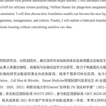
and limited viral protein annotation remain major barriers. I will introduce co
oVirP for efficient virome profiling, VirHost Hunter for phage-host assignm
 annotation. I will then discuss how foundation models can become the next la
s genomes, metagenomes, and cohorts. Finally, I will outline a federated found
iome learning without centralizing sensitive raw data.
究院研究员、分院副院长，兼任深圳市未知病原体应急检测重点实验室
从事人体微生物组、病毒组与生物信息学方法研究，致力于构建面向大
生物组研究从数据积累走向机制发现、精准干预和可转化应用。迄今
ution
、
Cell Host & Microbe
、
Nature Medicine
等国际期刊发表论文
40
余
19
、
2020
、
2025
）和斯坦福大学
/Elsevier“
全球前
2%
顶尖科学家
”
（
2022
项；牵头制定国际标准
ISO/TS 20853
，参与制定国家标准
GB/T 40226-2
。相关成果获
2021
年中国产学研合作创新成果奖一等奖。李博士同时