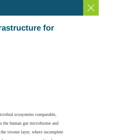
ructure for
microbial ecosystems comparable,
cross the human gut microbiome and
n the virome layer, where incomplete