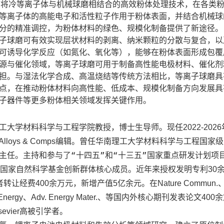
种将冷等离子体与机械球磨相结合的高效粉体处理技术，在各类
等离子体的高能电子和活性粒子作用于粉体表面，并结合机械球
分的精准调控，为粉体材料的绿色、规模化制备提供了新途径。
子球磨可有效实现层状材料的剥离、纳米颗粒的分散与复合，以
可诱导化学反应（如氮化、氧化等），能够在粉体表面形成包覆
源与催化领域，等离子球磨可用于制备高性能电极材料、催化剂
担。与湿法化学合成、高温烧结等传统方法相比，等离子球磨具
点，在推动粉体材料向高性能、低成本、规模化制备方向发展具
子器件等更多粉体相关领域发挥关键作用。
工大学材料科学与工程学院教授，博士生导师。
现任
2022-2026
编辑。曾任华南理工大学材料科学与工程国家级
 Alloys & Comps
主任。主持和参与了“十四五”和“十三五”国家重点研发计划项
国家自然科学基金创新群体核心成员。近年来授权发明专利
30
者转让经费
余万元，新增产值
亿余元。在
400
5
Nature Commun.
、
、等国内外核心期刊发表论文
余
Energy
Adv. Energy Mater.
400
高被引学者。
sevier