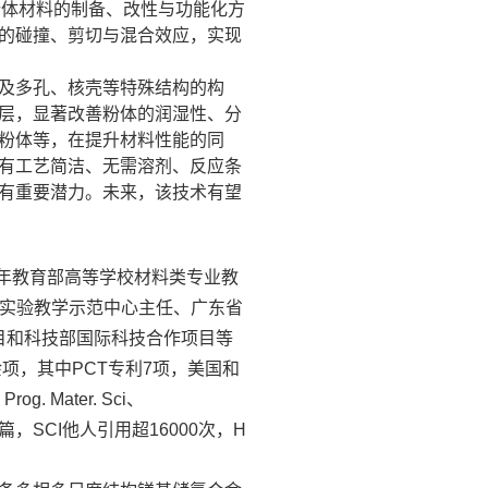
粉体材料的制备、改性与功能化方
的碰撞、剪切与混合效应，实现
及多孔、核壳等特殊结构的构
层，显著改善粉体的润湿性、分
粉体等，在提升材料性能的同
有工艺简洁、无需溶剂、反应条
有重要潜力。未来，该技术有望
年
教育部高等学校材料类专业教
实验教学示范中心主任、广东省
目和科技部国际科技合作项目等
余项，其中
专利
项，美国和
PCT
7
、
、
Prog. Mater. Sci
篇，
他人引用超
次，
SCI
16000
H