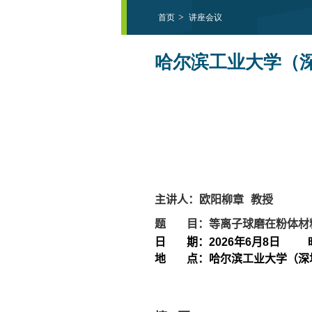
首页
讲座会议
哈尔滨工业大学（
主讲人：欧阳柳章 教授
题 目：等离子球磨在粉体材
日 期：
年
月
日
2026
6
8
地 点：哈尔滨工业大学（深