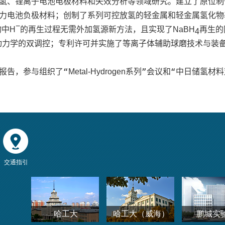
氢、锂离子电池电极材料和失效分析等领域研究。建立了原位制
力电池负极材料；创制了系列可控放氢的轻金属和轻金属氢化物
−
物中
的再生过程无需外加氢源新方法，且实现了
再生的
H
NaBH
4
动力学的双调控；专利许可并实施了等离子体辅助球磨技术与装
报告，参与组织了“
系列”会议和“中日储氢材料
Metal-Hydrogen
交通指引
哈工大
哈工大（威海）
鹏城实