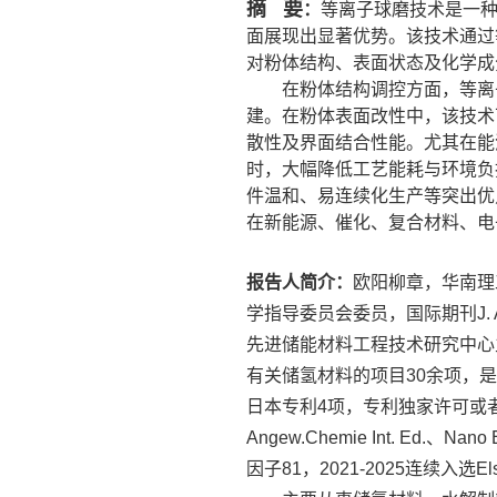
摘 要
：
等离子球磨技术是一
面展现出显著优势。该技术通过
对粉体结构、表面状态及化学成
在粉体结构调控方面，等离
建。在粉体表面改性中，该技术
散性及界面结合性能。尤其在能
时，大幅降低工艺能耗与环境负
件温和、易连续化生产等突出优
在新能源、催化、复合材料、电
报告人简介：
欧阳柳章，华南理
学指导委员会委员
，
国际期刊
J.
先进储能材料工程技术研究中心
有关储氢材料的项目
余项，是
30
日本专利
项，专利独家许可或
4
、
Angew.Chemie Int. Ed.
Nano 
因子
，
连续入选
81
2021-2025
El