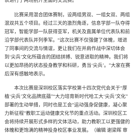
表进行了两场别开生面的交流赛。
比赛采用混合团体赛制，设两组男双、一组女双、两组
混双共五个项目。经过三天的激烈角逐，信息学部一队夺得
冠军，智能学部一队获得亚军，机关及直属单位代表队和前
沿学部代表队并列季军。“这次比赛不仅强健了体魄，增进
了同事间的交流与情谊，更让我们在并肩作战中深切体会
到‘尖兵’文化所蕴含的团结拼搏、锐意进取的精神。我们将
以更加昂扬的状态投身教学和科研，勇当‘尖兵’。”大家在赛
后深有感触地表示。
本次比赛是深圳校区落实学校第十四次党代会关于“厚
植‘尖兵’文化品牌底蕴”“大力培育新时代哈工大‘尖兵’文化”
部署的生动举措，同时也是工会“运动强身促健康，凝心聚
力新征程”教职工运动健康文化节的重点活动。深圳校区工
会将持续开展形式多样的文体活动，助力教职工以更强健的
体魄和更饱满的精神投身校区事业发展。（编辑 谢梁晖 审