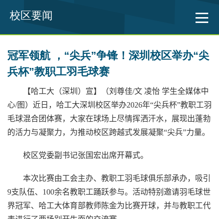
校区要闻
冠军领航 ，“尖兵”争锋！深圳校区举办“尖
兵杯”教职工羽毛球赛
【哈工大（深圳）宣】（刘尊佳
/
文 凌怡 学生全媒体中
心
/
图）近日，哈工大深圳校区举办
2026
年“尖兵杯”教职工羽
毛球混合团体赛，大家在球场上尽情挥洒汗水，展现出蓬勃
的活力与凝聚力，为推动校区跨越式发展凝聚“尖兵”力量。
校区党委副书记张国宏出席开幕式。
本次比赛由工会主办、教职工羽毛球俱乐部承办，吸引
9
支队伍、
100
余名教职工踊跃参与。活动特别邀请羽毛球世
界冠军、哈工大体育部教师陈金为比赛开球，并与教职工代