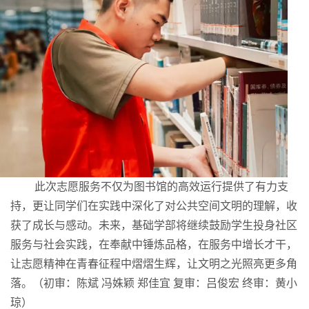
此次志愿服务不仅为图书馆的高效运行提供了有力支
持，更让同学们在实践中深化了对公共空间文明的理解，收
获了成长与感动。未来，基础学部将继续鼓励学生投身社区
服务与社会实践，在奉献中锤炼品格，在服务中增长才干，
让志愿精神在青春征程中熠熠生辉，让文明之光照亮更多角
落。
（
初审：
陈斌
冯姝颖 郑佳宜
复审
：
吕俊宏
终审
：
黄小
琼
）