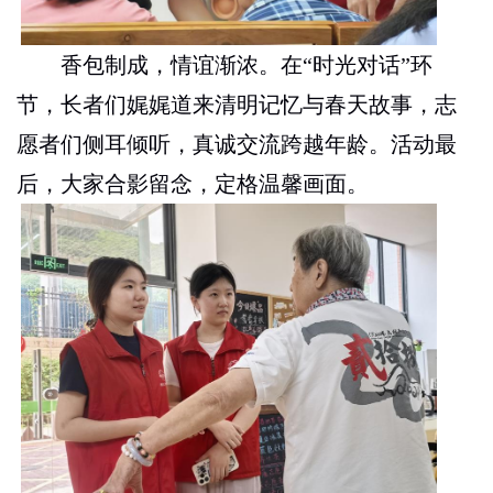
香包制成，情谊渐浓。在“时光对话”环
节，长者们娓娓道来清明记忆与春天故事，志
愿者们侧耳倾听，真诚交流跨越年龄。活动最
后，大家合影留念，定格温馨画面。