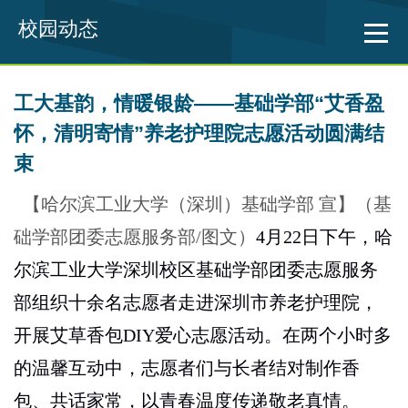
校园动态
工大基韵，情暖银龄——基础学部“艾香盈
怀，清明寄情”养老护理院志愿活动圆满结
束
【哈尔滨工业大学（深圳）基础学部 宣】（基
础学部团委志愿服务部
/
图文）
4
月
22
日下午，哈
尔滨工业大学深圳校区基础学部团委志愿服务
部组织十余名志愿者走进深圳市养老护理院，
开展艾草香包
DIY
爱心志愿活动。在两个小时多
的温馨互动中，志愿者们与长者结对制作香
包、共话家常，以青春温度传递敬老真情。