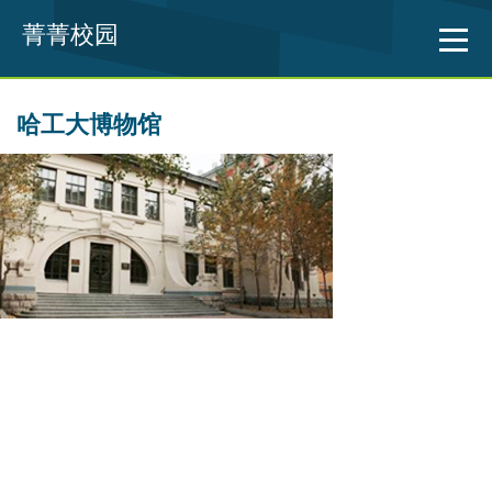
菁菁校园
哈工大博物馆