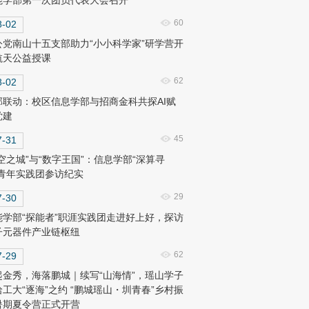
能学部第一次团员代表大会召开
60
8-02
公党南山十五支部助力“小小科学家”研学营开
航天公益授课
62
8-02
部联动：校区信息学部与招商金科共探AI赋
党建
45
7-31
空之城”与“数字王国”：信息学部“深算寻
”青年实践团参访纪实
29
7-30
能学部“探能者”职涯实践团走进好上好，探访
子元器件产业链枢纽
62
7-29
起金秀，海落鹏城｜续写“山海情”，瑶山学子
哈工大“逐海”之约 “鹏城瑶山・圳青春”乡村振
暑期夏令营正式开营