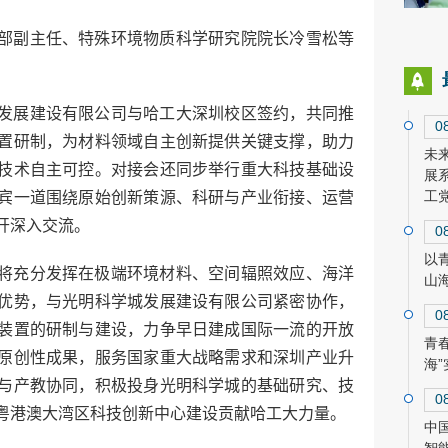
部副主任、特殊环境物质科学研究院院长冷雪松等
发展建设有限公司与哈工大深圳校区签约，共同推
0
置研制，为材料领域自主创新提供关键支撑，助力
未
技术自主可控。对接会还同步举行重大科技基础设
展
工
宾一道围绕原始创新策源、科研与产业衔接、运营
开深入交流。
0
以
将充分发挥在极端环境材料、空间辐照效应、海洋
山
优势，与光明科学城发展建设有限公司紧密协作，
0
装置的研制与建设，力争早日建成国际一流的开放
青
原创性成果，服务国家重大战略需求和深圳产业升
海
与产教协同，积极投身光明科学城的基础研究、技
0
粤港澳大湾区科技创新中心建设贡献哈工大力量。
中