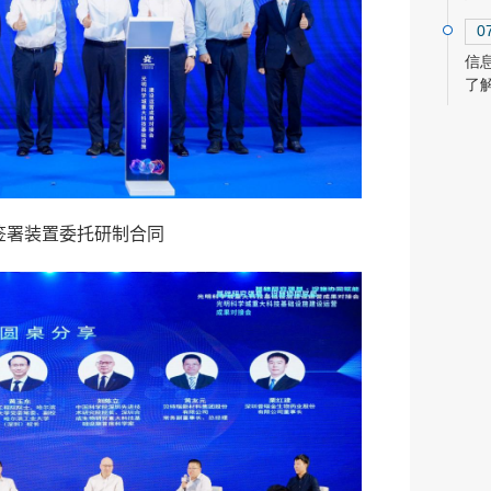
0
信
了
签署装置委托研制合同