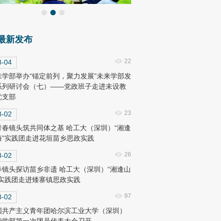
最新发布
22
8-04
来学部举办“锚定前列，聚力发展”未来学部发
系列研讨会（七）——党政班子走进未设教
党支部
23
8-02
青春镜头筑共同体之基 哈工大（深圳）“湘逢
海”实践团走进花垣苗乡思政实践
26
8-02
春镜头探访苗乡非遗 哈工大（深圳）“湘逢山
”实践团走进矮寨镇思政实践
97
8-02
国共产主义青年团哈尔滨工业大学（深圳）