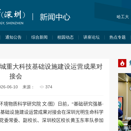
哈工大
通知公告
综合新闻
校园动态
讲座论坛
热点专题
城重大科技基础设施建设运营成果对
接会
6-06-10
来源：
374
环境物质科学研究院 文
/
图）日前，“基础研究强基
·
技基础设施建设运营成果对接会在深圳光明生命科学
党委常委、副校长、深圳校区校长黄玉东率队参加
为深圳校区
“我为荔园献一策”第四期活动举办 校区领导
与青年学子共话基础研究
黄