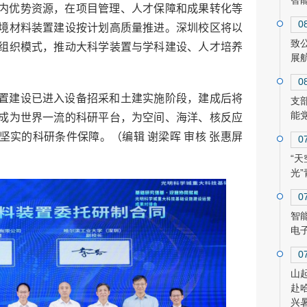
智
内优势资源，在项目管理、人才保障和成果转化等
0
境材料装置建设按计划高质量推进。深圳校区将以
致
组织模式，推动大科学装置与学科建设、人才培养
展
0
置建设已进入设备招采和土建实施阶段，建成后将
支
能
成为世界一流的科研平台，为空间、海洋、核反应
坚实的科研条件保障。（编辑 谢梁晖 审核 张惠屏
0
“天
光
0
智
电
0
山
赴
兴