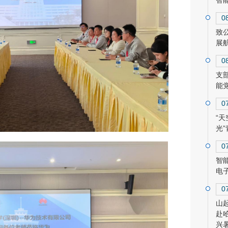
智
0
致
展
0
支
能
0
“天
光
0
智
电
0
山
赴
兴