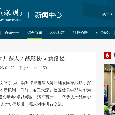
哈工大
通知公告
综合新闻
校园动态
讲座论坛
热点专题
为共探人才战略协同新路径
-01-28
来源：
1159
 文/图）为主动对接粤港澳大湾区建设国家战略，探
才新机制，日前，哈工大深圳校区信息学部与华为
）联合举办“卓越领航，湾区育才——华为人才战略实
端人才协同培养与需求对接进行交流。
为深圳校区
“我为荔园献一策”第四期活动举办 校区领导
与青年学子共话基础研究
黄