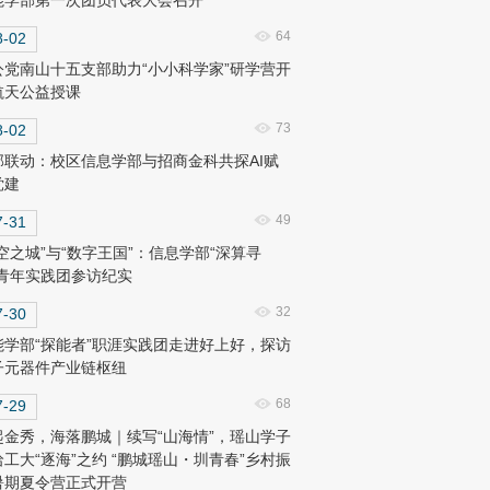
能学部第一次团员代表大会召开
64
8-02
公党南山十五支部助力“小小科学家”研学营开
航天公益授课
73
8-02
部联动：校区信息学部与招商金科共探AI赋
党建
49
7-31
空之城”与“数字王国”：信息学部“深算寻
”青年实践团参访纪实
32
7-30
能学部“探能者”职涯实践团走进好上好，探访
子元器件产业链枢纽
68
7-29
起金秀，海落鹏城｜续写“山海情”，瑶山学子
哈工大“逐海”之约 “鹏城瑶山・圳青春”乡村振
暑期夏令营正式开营