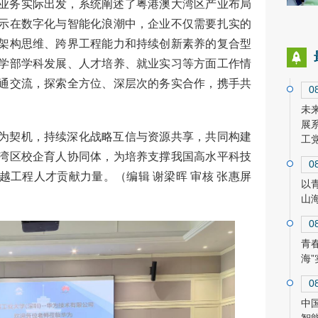
业务实际出发，系统阐述了粤港澳大湾区产业布局
示在数字化与智能化浪潮中，企业不仅需要扎实的
架构思维、跨界工程能力和持续创新素养的复合型
学部学科发展、人才培养、就业实习等方面工作情
通交流，探索全方位、深层次的务实合作，携手共
0
未
展
为契机，持续深化战略互信与资源共享，共同构建
工
湾区校企育人协同体，为培养支撑我国高水平科技
0
越工程人才贡献力量。（编辑 谢梁晖 审核 张惠屏
以
山
0
青
海
0
中